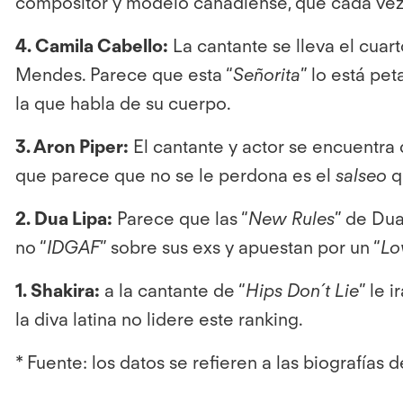
compositor y modelo canadiense, que cada vez
4. Camila Cabello:
La cantante se lleva el cuar
Mendes. Parece que esta “
Señorita
” lo está pe
la que habla de su cuerpo.
3. Aron Piper:
El cantante y actor se encuentra
que parece que no se le perdona es el
salseo
q
2. Dua Lipa:
Parece que las “
New Rules
” de Du
no “
IDGAF
” sobre sus exs y apuestan por un “
Lo
1. Shakira:
a la cantante de “
Hips Don´t Lie
” le 
la diva latina no lidere este ranking.
* Fuente: los datos se refieren a las biografía