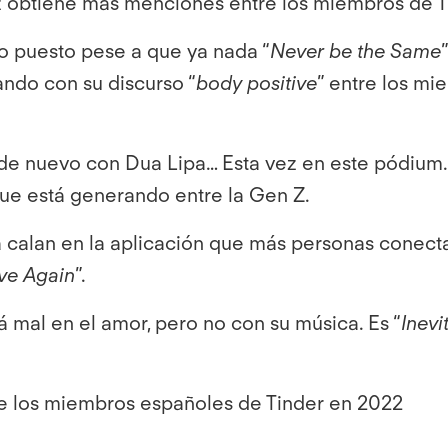
 obtiene más menciones entre los miembros de T
to puesto pese a que ya nada “
Never be the Same
tando con su discurso “
body positive
” entre los mi
 de nuevo con Dua Lipa… Esta vez en este pódium
ue está generando entre la Gen Z.
a calan en la aplicación que más personas conec
ve Again
”.
irá mal en el amor, pero no con su música. Es “
Inevi
s de los miembros españoles de Tinder en 2022