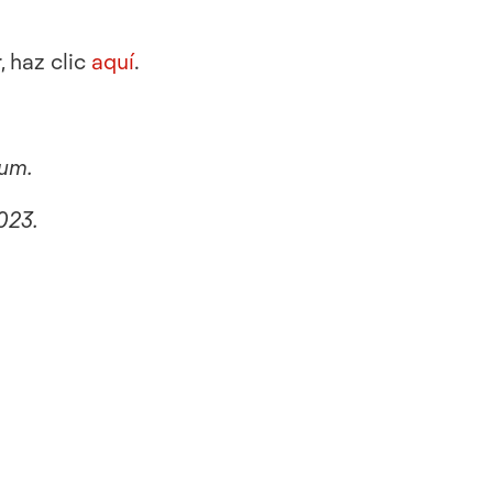
 haz clic
aquí
.
ium.
023.